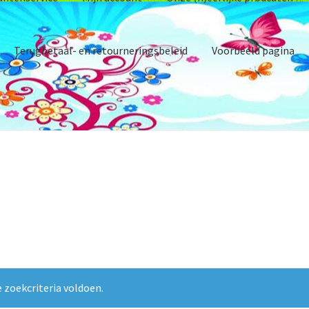
Terugbetaal- en retourneringsbeleid
Voorbeeld pagina
gelijkheden
 verantwoord ondernemen.
Ruilen & Retourneren
emene voorwaarden
Andere activiteiten op het erf
Barnsbury
con
h)eerlijke prodcuten
Over ons
Privacybeleid
Producten
 zoekcriteria voldoen.