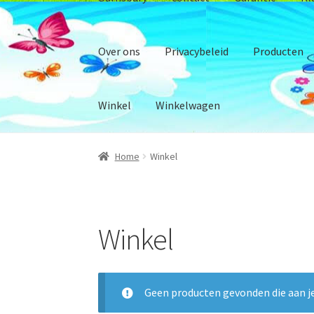
Over ons
Privacybeleid
Producten
Winkel
Winkelwagen
Home
Winkel
Home
Beschrijving Onze Winkel
Betalingsmo
Duurzaam ondernemen en maatschappelijk
Winkel
Verzend informatie en status
Afrekenen
Alg
Garantie
Klantenservice
Mijn account
Onze (
Geen producten gevonden die aan je