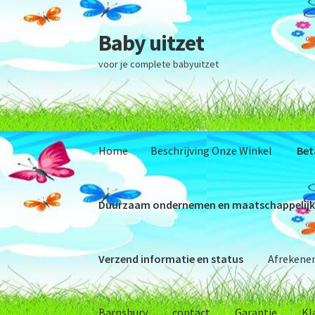
Baby uitzet
Ga
Ga
door
naar
voor je complete babyuitzet
naar
de
navigatie
inhoud
Home
Beschrijving Onze Winkel
Bet
Duurzaam ondernemen en maatschappelijk
Verzend informatie en status
Afrekene
Barnsbury
contact
Garantie
Kl