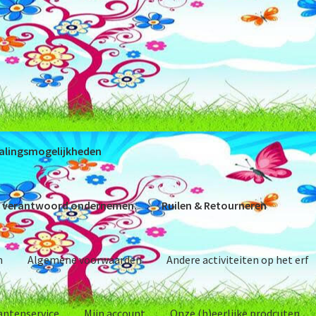
alingsmogelijkheden
 verantwoord ondernemen.
Ruilen & Retourneren
n
Algemene voorwaarden
Andere activiteiten op het erf
antenservice
Mijn account
Onze (h)eerlijke prodcuten