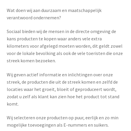
Afrekenen
Wat doen wij aan duurzaam en maatschappelijk
verantwoord ondernemen?
Algemene voorwaarden
Sociaal bieden wij de mensen in de directe omgeving de
Andere activiteiten op het erf
kans producten te kopen waar anders vele extra
kilometers voor afgelegd moeten worden, dit geldt zowel
Barnsbury
voor de lokale bevolking als ook de vele toeristen die onze
streek komen bezoeken.
contact
Wij geven actief informatie en inlichtingen over onze
streek, de producten die uit de streek komen en zelfd de
Garantie
locaties waar het groeit, bloeit of geproduceert wordt,
zodat u zelf als klant kan zien hoe het product tot stand
Klantenservice
komt.
Mijn account
Wij selecteren onze producten op puur, eerlijk en zo min
mogelijke toevoegingen als E-nummers en suikers.
Onze (h)eerlijke prodcuten