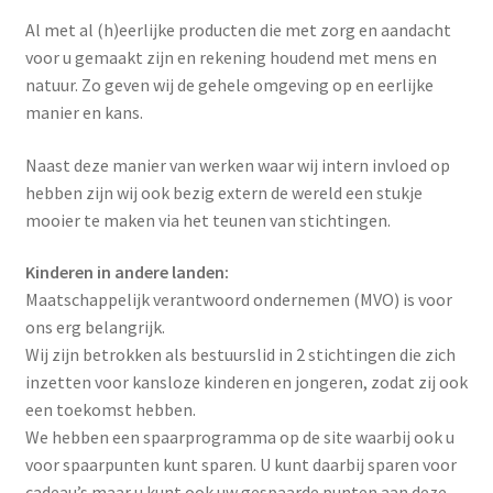
Al met al (h)eerlijke producten die met zorg en aandacht
Over ons
voor u gemaakt zijn en rekening houdend met mens en
natuur. Zo geven wij de gehele omgeving op en eerlijke
Privacybeleid
manier en kans.
Naast deze manier van werken waar wij intern invloed op
Producten
hebben zijn wij ook bezig extern de wereld een stukje
mooier te maken via het teunen van stichtingen.
Terugbetaal- en retourneringsbeleid
Kinderen in andere landen:
Voorbeeld pagina
Maatschappelijk verantwoord ondernemen (MVO) is voor
ons erg belangrijk.
Winkel
Wij zijn betrokken als bestuurslid in 2 stichtingen die zich
inzetten voor kansloze kinderen en jongeren, zodat zij ook
Winkelwagen
een toekomst hebben.
We hebben een spaarprogramma op de site waarbij ook u
voor spaarpunten kunt sparen. U kunt daarbij sparen voor
cadeau’s maar u kunt ook uw gespaarde punten aan deze