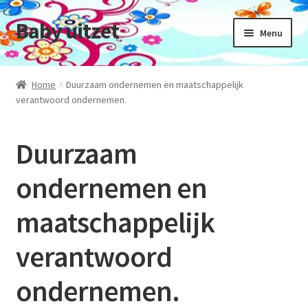
Baby uitzet
Ga
Ga
Menu
door
naar
naar
de
Home
navigatie
inhoud
Home
Duurzaam ondernemen en maatschappelijk
verantwoord ondernemen.
Beschrijving Onze Winkel
Duurzaam
Betalingsmogelijkheden
ondernemen en
Duurzaam ondernemen en maatschappelijk
maatschappelijk
verantwoord ondernemen.
verantwoord
Ruilen & Retourneren
ondernemen.
Verzend informatie en status