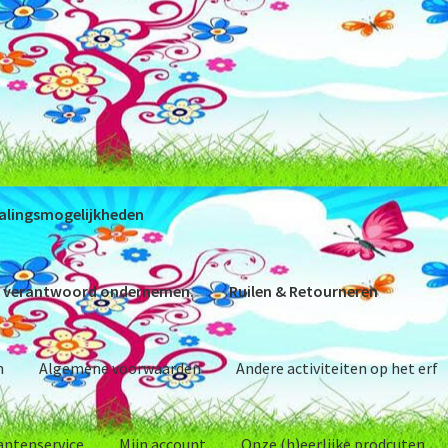
alingsmogelijkheden
 verantwoord ondernemen.
Ruilen & Retourneren
n
Algemene voorwaarden
Andere activiteiten op het erf
antenservice
Mijn account
Onze (h)eerlijke prodcuten