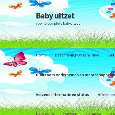
Baby uitzet
Ga
Ga
door
naar
voor je complete babyuitzet
naar
de
navigatie
inhoud
Home
Beschrijving Onze Winkel
Bet
Duurzaam ondernemen en maatschappelijk
Verzend informatie en status
Afrekene
Barnsbury
contact
Garantie
Kl