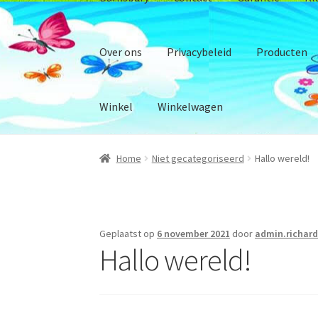
Over ons
Privacybeleid
Producten
Winkel
Winkelwagen
Home
Niet gecategoriseerd
Hallo wereld!
Home
Beschrijving Onze Winkel
Betalingsmo
Duurzaam ondernemen en maatschappelijk
Geplaatst op
6 november 2021
door
admin.richar
Verzend informatie en status
Afrekenen
Alg
Hallo wereld!
Garantie
Klantenservice
Mijn account
Onze (