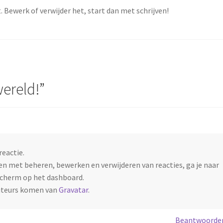
ld pagina
Winkel
Winkelwagen
. Bewerk of verwijder het, start dan met schrijven!
wereld!
”
 reactie.
n met beheren, bewerken en verwijderen van reacties, ga je naar
scherm op het dashboard.
uteurs komen van
Gravatar
.
Beantwoorde