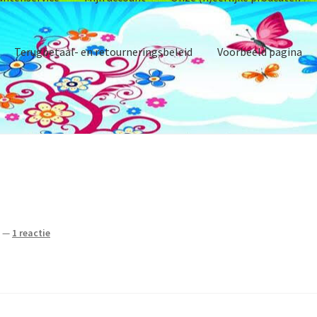
Terugbetaal- en retourneringsbeleid
Voorbeeld pagina
gelijkheden
 verantwoord ondernemen.
Ruilen & Retourneren
d
—
1 reactie
emene voorwaarden
Andere activiteiten op het erf
Barnsbury
con
h)eerlijke prodcuten
Over ons
Privacybeleid
Producten