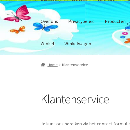
Over ons
Privacybeleid
Producten
Winkel
Winkelwagen
Home
Klantenservice
Home
Beschrijving Onze Winkel
Betalingsmo
Duurzaam ondernemen en maatschappelijk
Klantenservice
Verzend informatie en status
Afrekenen
Alg
Garantie
Klantenservice
Mijn account
Onze (
Je kunt ons bereiken via het contact formulie