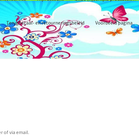
Terugbetaal- en retourneringsbeleid
Voorbeeld pagina
gelijkheden
 verantwoord ondernemen.
Ruilen & Retourneren
emene voorwaarden
Andere activiteiten op het erf
Barnsbury
con
h)eerlijke prodcuten
Over ons
Privacybeleid
Producten
r of via email.