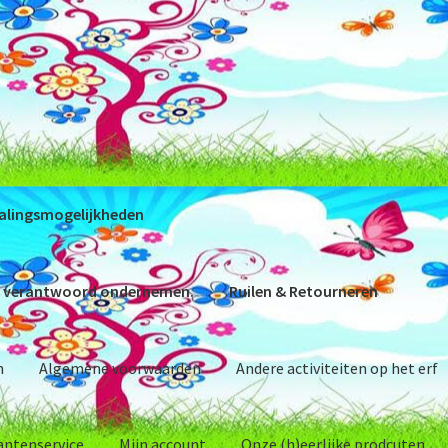
alingsmogelijkheden
 verantwoord ondernemen.
Ruilen & Retourneren
n
Algemene voorwaarden
Andere activiteiten op het erf
antenservice
Mijn account
Onze (h)eerlijke prodcuten