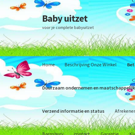
Baby uitzet
Ga
Ga
door
naar
voor je complete babyuitzet
naar
de
navigatie
inhoud
Home
Beschrijving Onze Winkel
Bet
Duurzaam ondernemen en maatschappelijk
Verzend informatie en status
Afrekene
Barnsbury
contact
Garantie
Kl