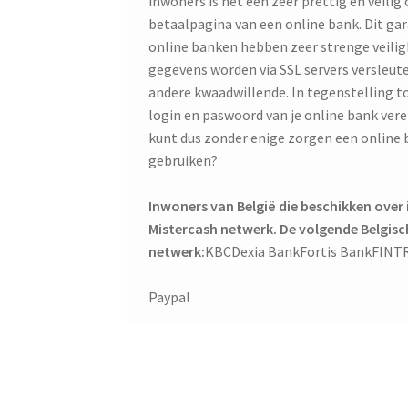
inwoners is het een zeer prettig en veilig
betaalpagina van een online bank. Dit gara
online banken hebben zeer strenge veilig
gegevens worden via SSL servers versleute
andere kwaadwillende. In tegenstelling to
login en paswoord van je online bank vere
kunt dus zonder enige zorgen een online 
gebruiken?
Inwoners van België die beschikken over 
Mistercash netwerk. De volgende Belgisc
netwerk:
KBCDexia BankFortis BankFIN
Paypal