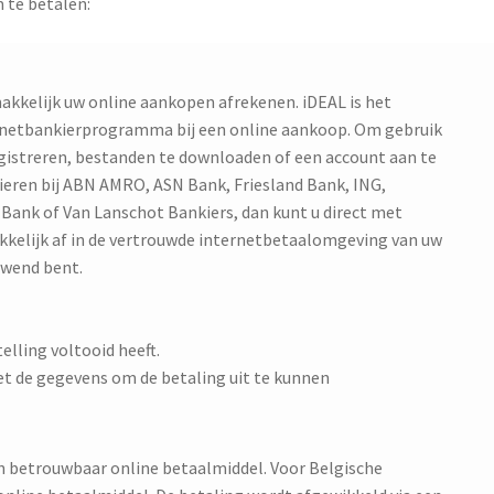
 te betalen:
ld pagina
Winkel
Winkelwagen
akkelijk uw online aankopen afrekenen. iDEAL is het
ernetbankierprogramma bij een online aankoop. Om gebruik
egistreren, bestanden te downloaden of een account aan te
ieren bij ABN AMRO, ASN Bank, Friesland Bank, ING,
Bank of Van Lanschot Bankiers, dan kunt u direct met
kkelijk af in de vertrouwde internetbetaalomgeving van uw
gewend bent.
elling voltooid heeft.
et de gegevens om de betaling uit te kunnen
 en betrouwbaar online betaalmiddel. Voor Belgische