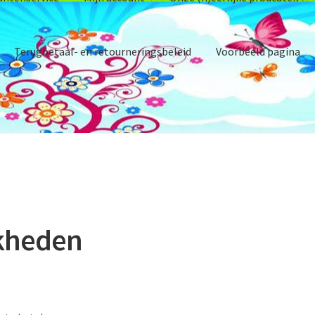
Terugbetaal- en retourneringsbeleid
Voorbeeld pagina
gelijkheden
 verantwoord ondernemen.
Ruilen & Retourneren
jkheden
emene voorwaarden
Andere activiteiten op het erf
Barnsbury
con
h)eerlijke prodcuten
Over ons
Privacybeleid
Producten