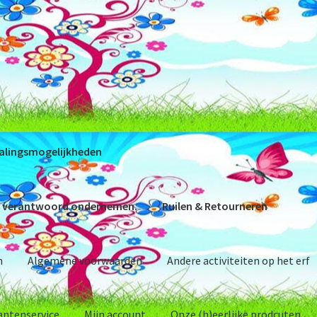
alingsmogelijkheden
 verantwoord ondernemen.
Ruilen & Retourneren
n
Algemene voorwaarden
Andere activiteiten op het erf
antenservice
Mijn account
Onze (h)eerlijke prodcuten