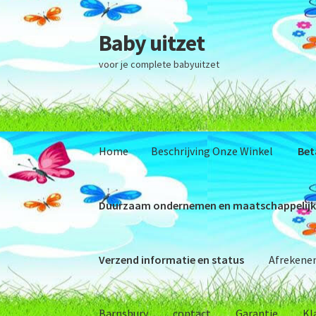
Baby uitzet
Ga
Ga
door
naar
voor je complete babyuitzet
naar
de
navigatie
inhoud
Home
Beschrijving Onze Winkel
Bet
Duurzaam ondernemen en maatschappelijk
Verzend informatie en status
Afrekene
Barnsbury
contact
Garantie
Kl