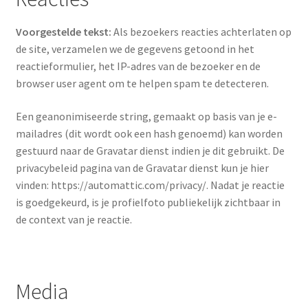
Afrekenen
Voorgestelde tekst:
Als bezoekers reacties achterlaten op
Algemene voorwaarden
de site, verzamelen we de gegevens getoond in het
reactieformulier, het IP-adres van de bezoeker en de
browser user agent om te helpen spam te detecteren.
Andere activiteiten op het erf
Een geanonimiseerde string, gemaakt op basis van je e-
Barnsbury
mailadres (dit wordt ook een hash genoemd) kan worden
gestuurd naar de Gravatar dienst indien je dit gebruikt. De
contact
privacybeleid pagina van de Gravatar dienst kun je hier
vinden: https://automattic.com/privacy/. Nadat je reactie
Garantie
is goedgekeurd, is je profielfoto publiekelijk zichtbaar in
de context van je reactie.
Klantenservice
Mijn account
Media
Onze (h)eerlijke prodcuten