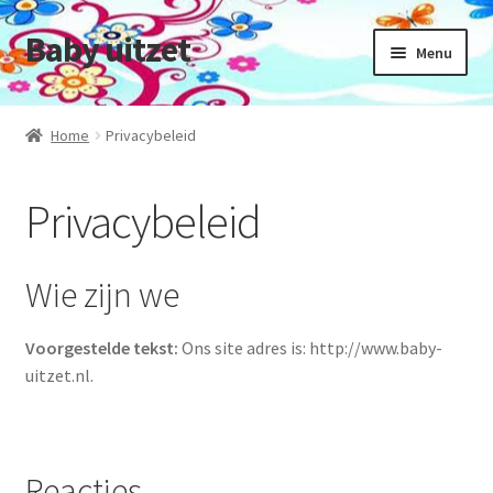
Baby uitzet
Ga
Ga
Menu
door
naar
naar
de
Home
navigatie
inhoud
Home
Privacybeleid
Beschrijving Onze Winkel
Privacybeleid
Betalingsmogelijkheden
Wie zijn we
Duurzaam ondernemen en maatschappelijk
verantwoord ondernemen.
Voorgestelde tekst:
Ons site adres is: http://www.baby-
uitzet.nl.
Ruilen & Retourneren
Verzend informatie en status
Reacties