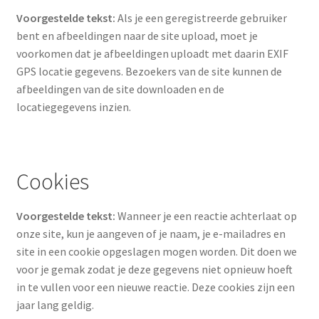
Voorgestelde tekst:
Als je een geregistreerde gebruiker
Over ons
bent en afbeeldingen naar de site upload, moet je
voorkomen dat je afbeeldingen uploadt met daarin EXIF
GPS locatie gegevens. Bezoekers van de site kunnen de
Privacybeleid
afbeeldingen van de site downloaden en de
locatiegegevens inzien.
Producten
Terugbetaal- en retourneringsbeleid
Cookies
Voorbeeld pagina
Voorgestelde tekst:
Wanneer je een reactie achterlaat op
Winkel
onze site, kun je aangeven of je naam, je e-mailadres en
site in een cookie opgeslagen mogen worden. Dit doen we
Winkelwagen
voor je gemak zodat je deze gegevens niet opnieuw hoeft
in te vullen voor een nieuwe reactie. Deze cookies zijn een
jaar lang geldig.